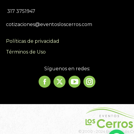
317 3751947
cotizaciones@eventosloscerros.com
Políticas de privacidad
Términos de Uso
Síguenos en redes:
Facebook
Twitter
YouTube
Instagram
Eventos
Eventos
Eventos
Eventos
Los
Los
Los
Los
Cerros
Cerros
Cerros
Cerros
© 2000 - 2024 Eventos Los C