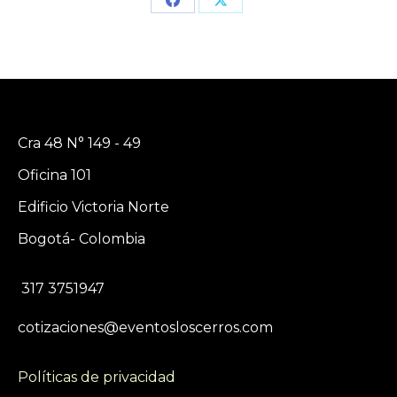
Share
Share
on
on
Facebook
X
Cra 48 N° 149 - 49
Oficina 101
Edificio Victoria Norte
Bogotá- Colombia
317 3751947
cotizaciones@eventosloscerros.com
Políticas de privacidad